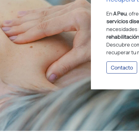
En
A Peu
, of
servicios di
necesidades 
rehabilitación
Descubre co
recuperar tu mo
Contacto