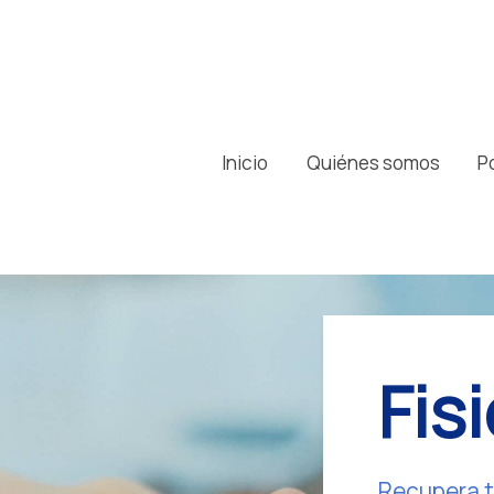
Inicio
Quiénes somos
P
Fis
Recupera t