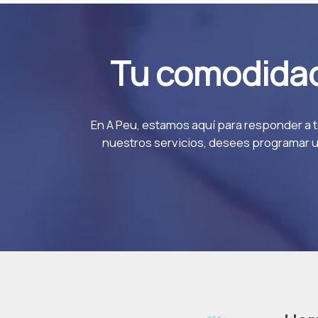
Tu comodidad 
En A Peu, estamos aquí para responder a t
nuestros servicios, desees programar u