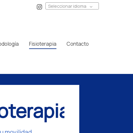
Seleccionar idioma
odología
Fisioterapia
Contacto
ioterapia
u movilidad